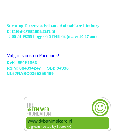
Stichting Dierenvoedselbank AnimalCare Limburg
E: info@dvbanimalcare.nl
T: 06-51492991 bgg 06-51148862
(ma-vr 10-17 uur)
Volg ons ook op Facebook!
KvK: 89151666
RSIN: 864894247 SBI: 94996
NL57RABO0355359499