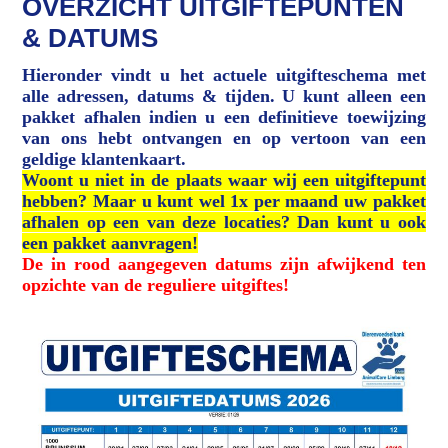
OVERZICHT UITGIFTEPUNTEN
& DATUMS
Hieronder vindt u het actuele uitgifteschema met
alle adressen, datums & tijden. U kunt alleen een
pakket afhalen indien u een definitieve toewijzing
van ons hebt ontvangen en op vertoon van een
geldige klantenkaart.
Woont u niet in de plaats waar wij een uitgiftepunt
hebben? Maar u kunt wel 1x per maand uw pakket
afhalen op een van deze locaties? Dan kunt u ook
een pakket aanvragen!
De in rood aangegeven datums zijn afwijkend ten
opzichte van de reguliere uitgiftes!