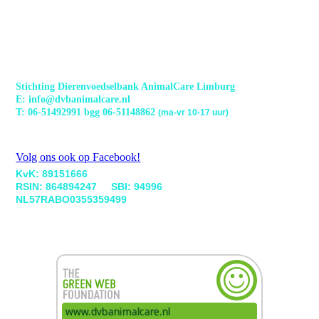
Stichting Dierenvoedselbank AnimalCare Limburg
E: info@dvbanimalcare.nl
T: 06-51492991 bgg 06-51148862
(ma-vr 10-17 uur)
Volg ons ook op Facebook!
KvK: 89151666
RSIN: 864894247 SBI: 94996
NL57RABO0355359499