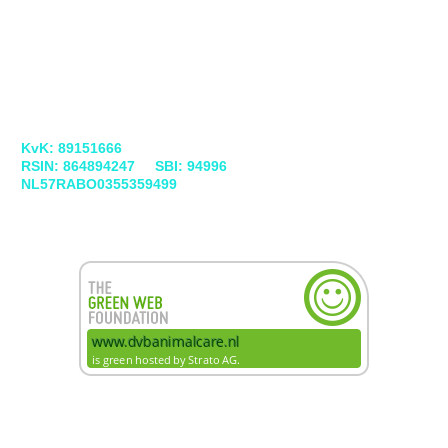
KvK: 89151666
RSIN: 864894247 SBI: 94996
NL57RABO0355359499