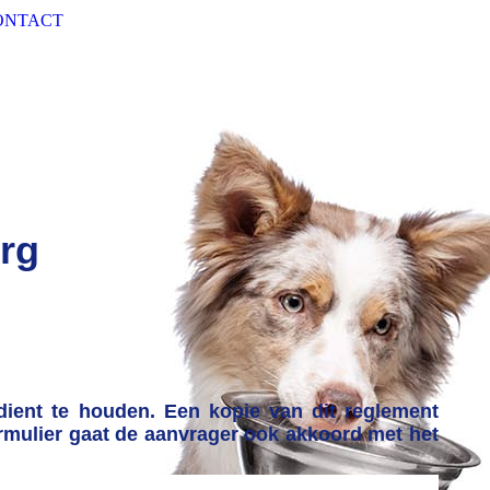
ONTACT
rg
dient te houden. Een kopie van dit reglement
formulier gaat de aanvrager ook akkoord met het