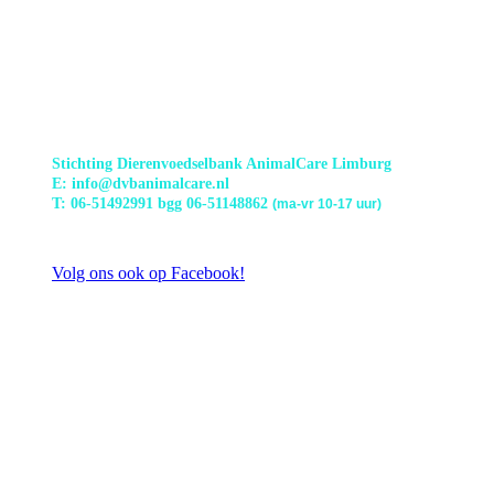
Stichting Dierenvoedselbank AnimalCare Limburg
E: info@dvbanimalcare.nl
T: 06-51492991 bgg 06-51148862
(ma-vr 10-17 uur)
Volg ons ook op Facebook!