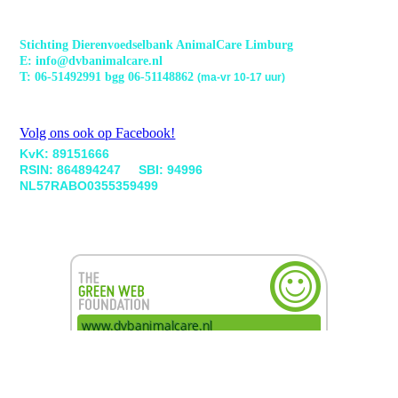
Stichting Dierenvoedselbank AnimalCare Limburg
E: info@dvbanimalcare.nl
T: 06-51492991 bgg 06-51148862
(ma-vr 10-17 uur)
Volg ons ook op Facebook!
KvK: 89151666
RSIN: 864894247 SBI: 94996
NL57RABO0355359499
Cookie-instellingen
Deze website maakt gebruik van cookies om bezoekers een optimale
gebruikerservaring te bieden. Bepaalde inhoud van derden wordt
alleen weergegeven als "Inhoud van derden" is ingeschakeld.